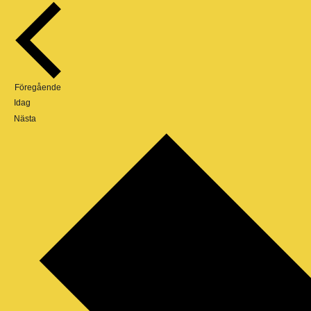
Evenemang
Föregående
Idag
Evenemang
Nästa