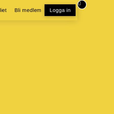
iet
Bli medlem
Logga in