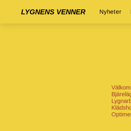
LYGNENS VENNER
Nyheter
Välkomn
Bjärelä
Lygnarb
Klädsho
Optimer