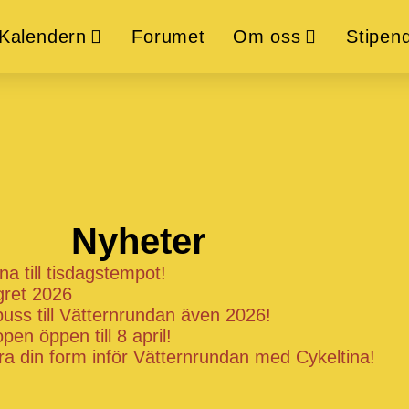
Kalendern
Forumet
Om oss
Stipend
Nyheter
a till tisdagstempot!
gret 2026
uss till Vätternrundan även 2026!
pen öppen till 8 april!
a din form inför Vätternrundan med Cykeltina!