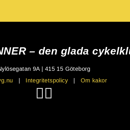
ER – den glada cykelk
Nylösegatan 9A | 415 15 Göteborg
vg.nu
|
Integritetspolicy
|
Om kakor