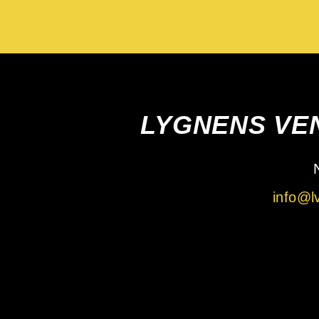
LYGNENS VENN
info@l