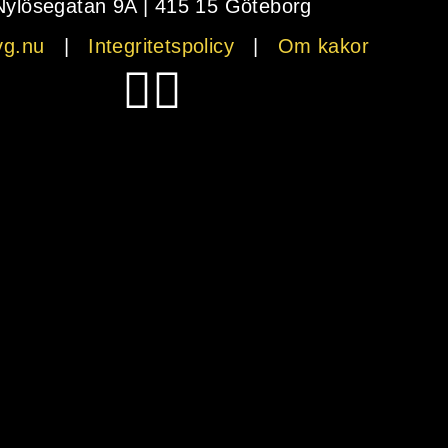
Nylösegatan 9A | 415 15 Göteborg
vg.nu
|
Integritetspolicy
|
Om kakor