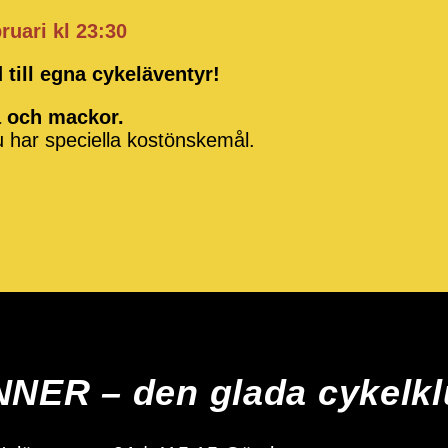
ruari kl 23:30
 till egna cykeläventyr!
a och mackor.
u har speciella kostönskemål.
ER – den glada cykelk