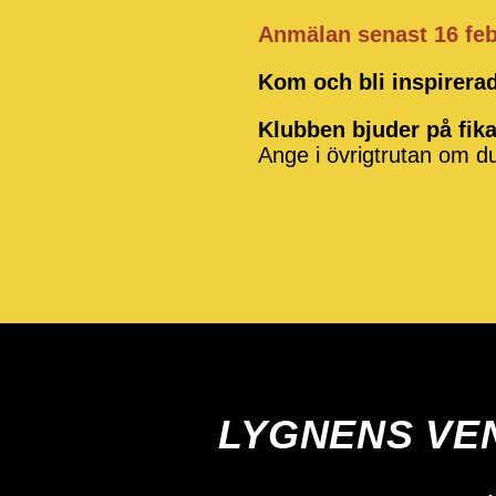
Anmälan senast 16 feb
Kom och bli inspirerad
Klubben bjuder på fik
Ange i övrigtrutan om d
LYGNENS VENN