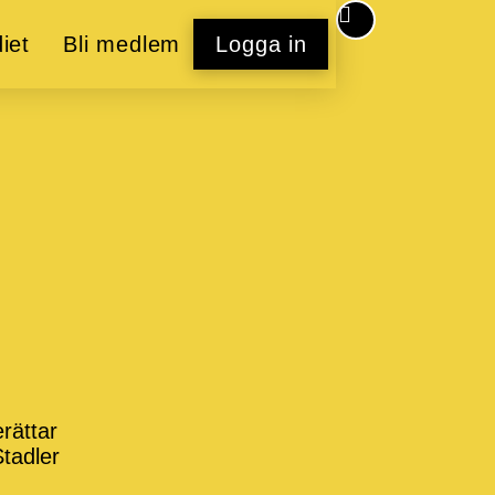
iet
Bli medlem
Logga in
erättar
Stadler