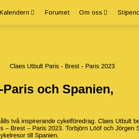
Kalendern
Forumet
Om oss
Stipend
-Paris och Spanien,
ålls två inspirerande cykelföredrag. Claes Utbult b
ris – Brest – Paris 2023. Torbjörn Lööf och Jörgen 
ykelresor till Spanien.