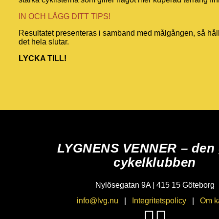
IN OCH LÄGG DITT TIPS!
Resultatet presenteras i samband med målgången, så håll u
det hela slutar.
LYCKA TILL!
LYGNENS VENNER – den 
cykelklubben
Nylösegatan 9A | 415 15 Göteborg
info@lvg.nu
|
Integritetspolicy
|
Om k