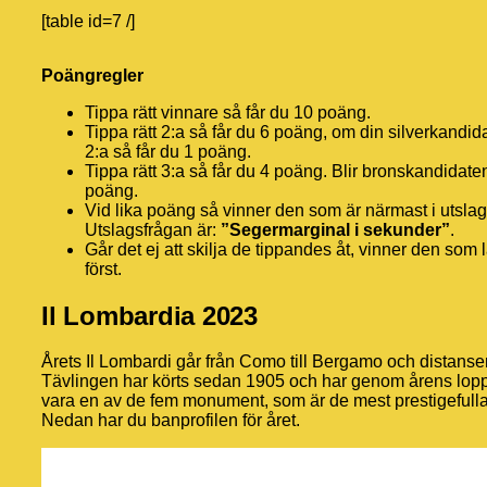
[table id=7 /]
Poängregler
Tippa rätt vinnare så får du 10 poäng.
Tippa rätt 2:a så får du 6 poäng, om din silverkandida
2:a så får du 1 poäng.
Tippa rätt 3:a så får du 4 poäng. Blir bronskandidate
poäng.
Vid lika poäng så vinner den som är närmast i utsla
Utslagsfrågan är:
”Segermarginal i sekunder”
.
Går det ej att skilja de tippandes åt, vinner den som l
först.
Il Lombardia 2023
Årets Il Lombardi går från Como till Bergamo och distanse
Tävlingen har körts sedan 1905 och har genom årens lopp vu
vara en av de fem monument, som är de mest prestigefull
Nedan har du banprofilen för året.