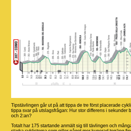
Tipstävlingen går ut på att tippa de tre först placerade cyk
tippa svar på utslagsfrågan: Hur stor differens i sekunder b
och 2:an?
Totalt har 175 startande anmält sig till tävlingen och många
starka cyklisterna som giller något mer kuperad terräng finn